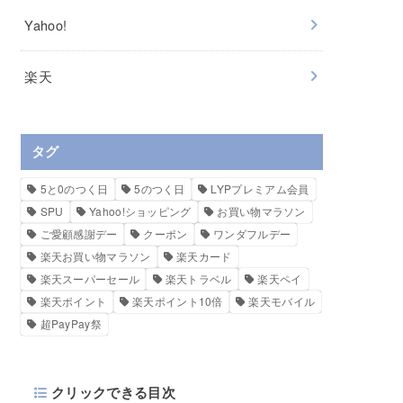
Yahoo!
楽天
タグ
5と0のつく日
5のつく日
LYPプレミアム会員
SPU
Yahoo!ショッピング
お買い物マラソン
ご愛顧感謝デー
クーポン
ワンダフルデー
楽天お買い物マラソン
楽天カード
楽天スーパーセール
楽天トラベル
楽天ペイ
楽天ポイント
楽天ポイント10倍
楽天モバイル
超PayPay祭
クリックできる目次