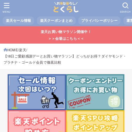
MENU
SEARCH
楽天セール情報
楽天クーポンまとめ
プライバシーポリシー
運
楽天お買い物マラソン開催中！
＞＞会場はこちら＜＜
HOME
楽天
【18日ご愛顧感謝デーとお買い物マラソン】どっちがお得？ダイヤモンド・
プラチナ・ゴールド会員で徹底比較